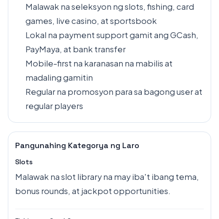
Malawak na seleksyon ng slots, fishing, card
games, live casino, at sportsbook
Lokal na payment support gamit ang GCash,
PayMaya, at bank transfer
Mobile-first na karanasan na mabilis at
madaling gamitin
Regular na promosyon para sa bagong user at
regular players
Pangunahing Kategorya ng Laro
Slots
Malawak na slot library na may iba't ibang tema,
bonus rounds, at jackpot opportunities.