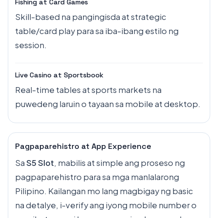
Fishing at Card Games
Skill-based na pangingisda at strategic
table/card play para sa iba-ibang estilo ng
session.
Live Casino at Sportsbook
Real-time tables at sports markets na
puwedeng laruin o tayaan sa mobile at desktop.
Pagpaparehistro at App Experience
Sa
S5 Slot
, mabilis at simple ang proseso ng
pagpaparehistro para sa mga manlalarong
Pilipino. Kailangan mo lang magbigay ng basic
na detalye, i-verify ang iyong mobile number o