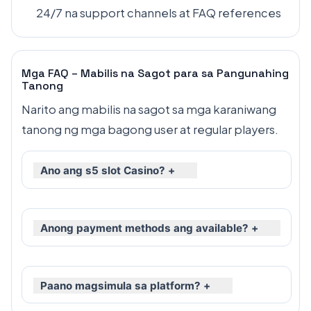
24/7 na support channels at FAQ references
Mga FAQ – Mabilis na Sagot para sa Pangunahing
Tanong
Narito ang mabilis na sagot sa mga karaniwang
tanong ng mga bagong user at regular players.
Ano ang s5 slot Casino?
+
Anong payment methods ang available?
+
Paano magsimula sa platform?
+