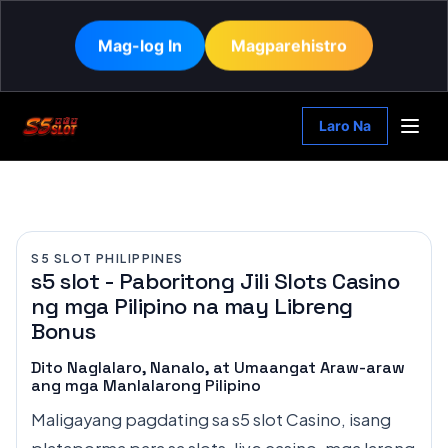
Mag-log In
Magparehistro
Laro Na
S5 SLOT PHILIPPINES
s5 slot - Paboritong Jili Slots Casino
ng mga Pilipino na may Libreng
Bonus
Dito Naglalaro, Nanalo, at Umaangat Araw-araw
ang mga Manlalarong Pilipino
Maligayang pagdating sa s5 slot Casino, isang