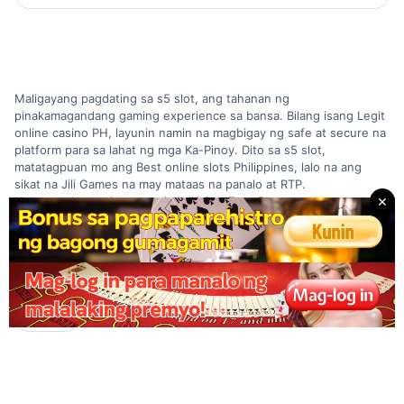
Maligayang pagdating sa s5 slot, ang tahanan ng
pinakamagandang gaming experience sa bansa. Bilang isang Legit
online casino PH, layunin namin na magbigay ng safe at secure na
platform para sa lahat ng mga Ka-Pinoy. Dito sa s5 slot,
matatagpuan mo ang Best online slots Philippines, lalo na ang
sikat na Jili Games na may mataas na panalo at RTP.
×
Huwag palampasin ang aming Jili Slot Free Bonus para sa mga
bagong players! Sa s5 slot, garantisadong mabilis ang laro at mas
mabilis ang payout.
about us
contact us
cookie policy
privacy policy
sitemap
© 2026 s5 slot Official Platform.
Ang paglalaro ay para sa 21+ lamang. Maglaro nang may
responsibilidad.