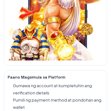
Paano Magsimula sa Platform
Gumawa ng account at kumpletuhin ang
verification details
Pumili ng payment method at pondohan ang
wallet