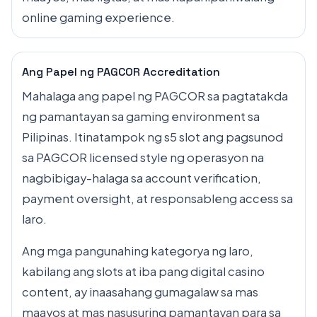
online gaming experience.
Ang Papel ng PAGCOR Accreditation
Mahalaga ang papel ng PAGCOR sa pagtatakda
ng pamantayan sa gaming environment sa
Pilipinas. Itinatampok ng s5 slot ang pagsunod
sa PAGCOR licensed style ng operasyon na
nagbibigay-halaga sa account verification,
payment oversight, at responsableng access sa
laro.
Ang mga pangunahing kategorya ng laro,
kabilang ang slots at iba pang digital casino
content, ay inaasahang gumagalaw sa mas
maayos at mas nasusuring pamantayan para sa