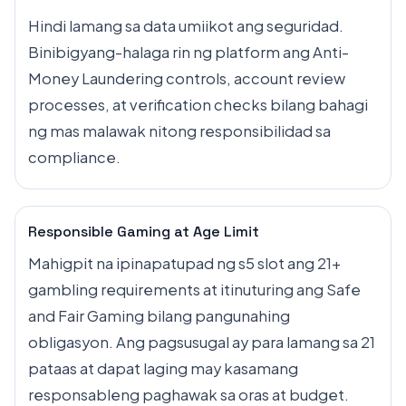
Hindi lamang sa data umiikot ang seguridad.
Binibigyang-halaga rin ng platform ang Anti-
Money Laundering controls, account review
processes, at verification checks bilang bahagi
ng mas malawak nitong responsibilidad sa
compliance.
Responsible Gaming at Age Limit
Mahigpit na ipinapatupad ng s5 slot ang 21+
gambling requirements at itinuturing ang Safe
and Fair Gaming bilang pangunahing
obligasyon. Ang pagsusugal ay para lamang sa 21
pataas at dapat laging may kasamang
responsableng paghawak sa oras at budget.