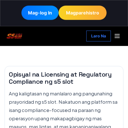
Mag-log In
Magparehistro
Laro Na
Opisyal na Licensing at Regulatory
Compliance ng s5 slot
Ang kaligtasan ng manlalaro ang pangunahing
prayoridad ng s5 slot. Nakatuon ang platform sa
isang compliance-focused na paraan ng
operasyon upang makapagbigay ng mas
maayos, mas ligtas, at mas kapanipaniwalang