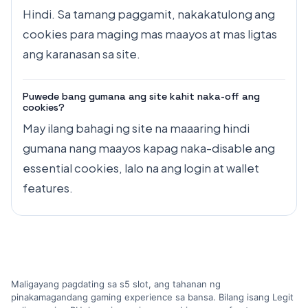
Hindi. Sa tamang paggamit, nakakatulong ang
cookies para maging mas maayos at mas ligtas
ang karanasan sa site.
Puwede bang gumana ang site kahit naka-off ang
cookies?
May ilang bahagi ng site na maaaring hindi
gumana nang maayos kapag naka-disable ang
essential cookies, lalo na ang login at wallet
features.
Maligayang pagdating sa s5 slot, ang tahanan ng
pinakamagandang gaming experience sa bansa. Bilang isang Legit