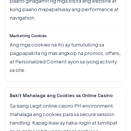
paano ginagamit ng mga bisita ang website at
kung paano mapapahusay ang performance at
navigation.
Marketing Cookies
Ang mga cookies na ito ay tumutulong sa
pagpapakita ng mas angkop na promos, offers,
at Personalized Content ayon sa iyong activity
sa site.
Bakit Mahalaga ang Cookies sa Online Casino
Sa isang Legit online casino PH environment,
mahalaga ang cookies para sa secure session
handling. Kapag ikaw ay naka-login at lumilipat