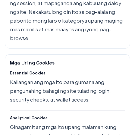
ng session, at mapaganda ang kabuuang daloy
ng site. Nakakatulong din ito sa pag-alala ng
paborito mong laro o kategorya upang maging
mas mabilis at mas maayos ang iyong pag-
browse.
Mga Uri ng Cookies
Essential Cookies
Kailangan ang mga ito para gumana ang
pangunahing bahagi ng site tulad ng login,
security checks, at wallet access.
Analytical Cookies
Ginagamit ang mga ito upang malaman kung