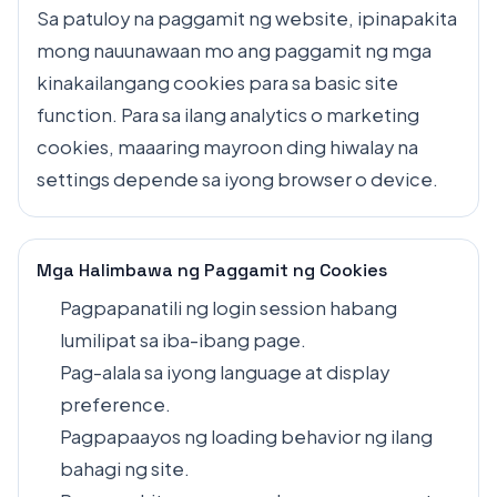
Sa patuloy na paggamit ng website, ipinapakita
mong nauunawaan mo ang paggamit ng mga
kinakailangang cookies para sa basic site
function. Para sa ilang analytics o marketing
cookies, maaaring mayroon ding hiwalay na
settings depende sa iyong browser o device.
Mga Halimbawa ng Paggamit ng Cookies
Pagpapanatili ng login session habang
lumilipat sa iba-ibang page.
Pag-alala sa iyong language at display
preference.
Pagpapaayos ng loading behavior ng ilang
bahagi ng site.