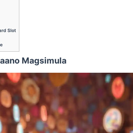
rd Slot
ne
 Paano Magsimula