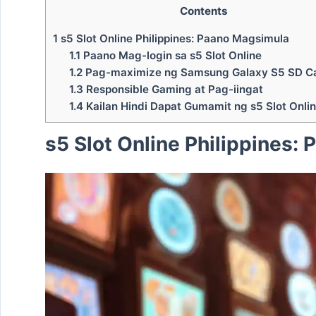
Contents
1
s5 Slot Online Philippines: Paano Magsimula
1.1
Paano Mag-login sa s5 Slot Online
1.2
Pag-maximize ng Samsung Galaxy S5 SD Ca
1.3
Responsible Gaming at Pag-iingat
1.4
Kailan Hindi Dapat Gumamit ng s5 Slot Onli
s5 Slot Online Philippines: