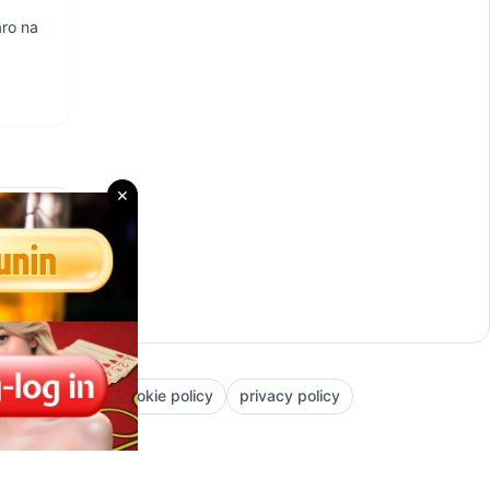
aro na
×
ay sa
contact us
cookie policy
privacy policy
ot Official Platform.