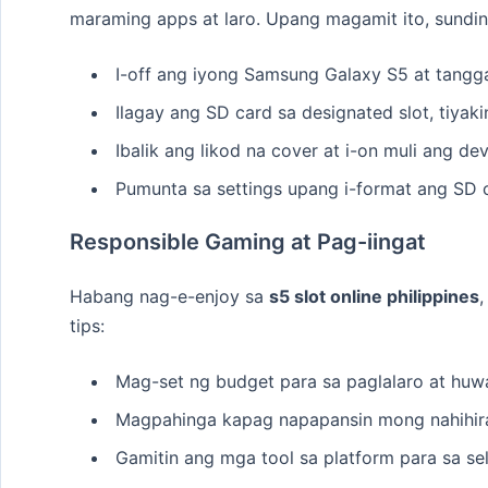
maraming apps at laro. Upang magamit ito, sund
I-off ang iyong Samsung Galaxy S5 at tanggal
Ilagay ang SD card sa designated slot, tiya
Ibalik ang likod na cover at i-on muli ang dev
Pumunta sa settings upang i-format ang SD c
Responsible Gaming at Pag-iingat
Habang nag-e-enjoy sa
s5 slot online philippines
,
tips:
Mag-set ng budget para sa paglalaro at huwa
Magpahinga kapag napapansin mong nahihirap
Gamitin ang mga tool sa platform para sa sel