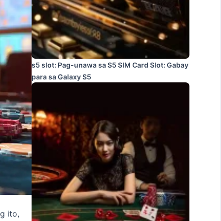
s5 slot: Pag-unawa sa S5 SIM Card Slot: Gabay
para sa Galaxy S5
g ito,