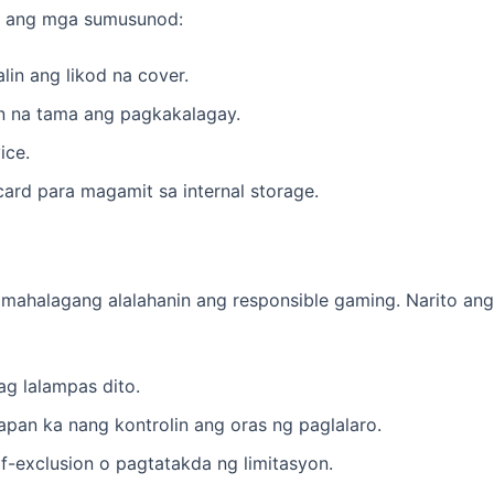
in ang mga sumusunod:
in ang likod na cover.
kin na tama ang pagkakalagay.
ice.
ard para magamit sa internal storage.
 mahalagang alalahanin ang responsible gaming. Narito ang
g lalampas dito.
an ka nang kontrolin ang oras ng paglalaro.
f-exclusion o pagtatakda ng limitasyon.