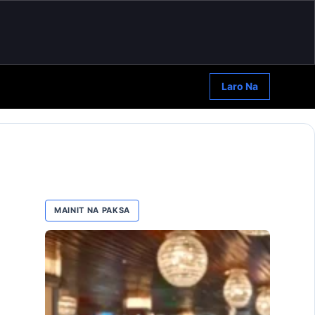
Laro Na
MAINIT NA PAKSA