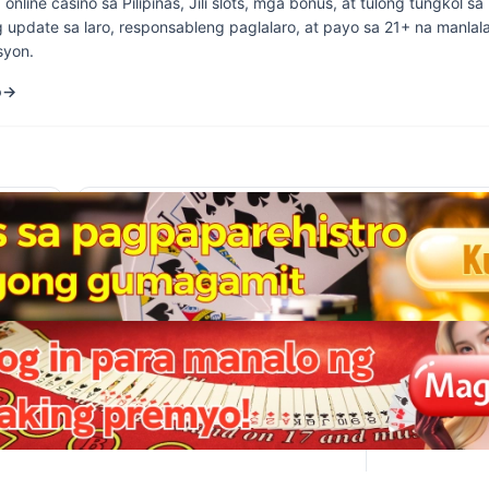
online casino sa Pilipinas, Jili slots, mga bonus, at tulong tungkol sa
 update sa laro, responsableng paglalaro, at payo sa 21+ na manlal
syon.
o
→
SUSUNOD
 Mong
s5 slot: Samsung Galaxy S5 SD Card Slot: Gab
Paggamit
magandang gaming experience sa bansa. Bilang
about us
g safe at secure na platform para sa lahat ng
sitemap
ne slots Philippines, lalo na ang sikat na Jili
© 2026 s5 sl
 mga bagong players! Sa s5 slot, garantisadong