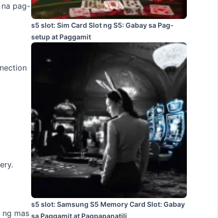
 na pag-
s5 slot: Sim Card Slot ng S5: Gabay sa Pag-
setup at Paggamit
nnection
ery.
s5 slot: Samsung S5 Memory Card Slot: Gabay
k ng mas
sa Paggamit at Pagpapanatili