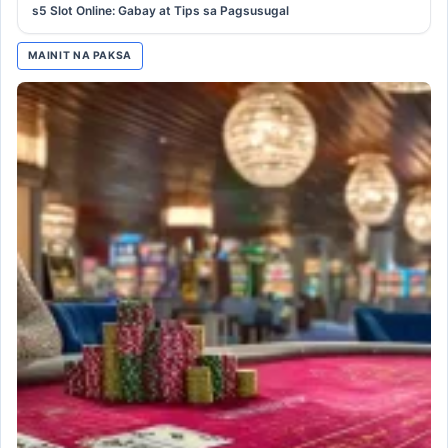
s5 Slot Online: Gabay at Tips sa Pagsusugal
MAINIT NA PAKSA