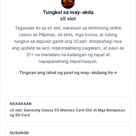
Tungkol sa may-akda
s5 slot
Tagasulat ito sa s5 slot, nakatuon sa lehitimong online
casino sa Pilipinas, Jili slots, mga bonus, at tulong
tungkol sa deposit gamit ang GCash. Ibinabahagi niya
ang update sa laro, responsableng paglalaro, at payo sa
21+ na manlalaro na kailangan ng tapat at
napapanahong impormasyon.
Tingnan ang lahat ng post ng may-akdang ito
→
NAKARAAN
s5 slot: Samsung Galaxy S5 Memory Card Slot at Mga Benepisyo
ng SD Card
SUSUNOD