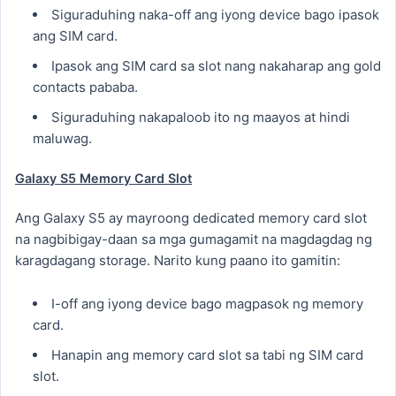
Siguraduhing naka-off ang iyong device bago ipasok
ang SIM card.
Ipasok ang SIM card sa slot nang nakaharap ang gold
contacts pababa.
Siguraduhing nakapaloob ito ng maayos at hindi
maluwag.
Galaxy S5 Memory Card Slot
Ang Galaxy S5 ay mayroong dedicated memory card slot
na nagbibigay-daan sa mga gumagamit na magdagdag ng
karagdagang storage. Narito kung paano ito gamitin:
I-off ang iyong device bago magpasok ng memory
card.
Hanapin ang memory card slot sa tabi ng SIM card
slot.