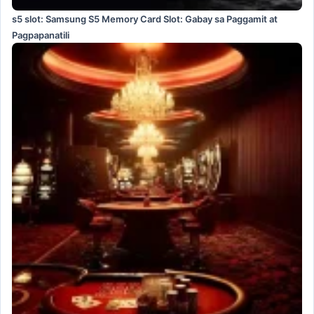
s5 slot: Samsung S5 Memory Card Slot: Gabay sa Paggamit at
Pagpapanatili