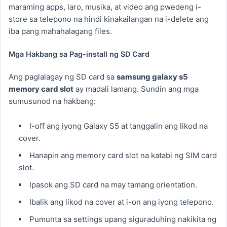
maraming apps, laro, musika, at video ang pwedeng i-
store sa telepono na hindi kinakailangan na i-delete ang
iba pang mahahalagang files.
Mga Hakbang sa Pag-install ng SD Card
Ang paglalagay ng SD card sa
samsung galaxy s5
memory card slot
ay madali lamang. Sundin ang mga
sumusunod na hakbang:
I-off ang iyong Galaxy S5 at tanggalin ang likod na
cover.
Hanapin ang memory card slot na katabi ng SIM card
slot.
Ipasok ang SD card na may tamang orientation.
Ibalik ang likod na cover at i-on ang iyong telepono.
Pumunta sa settings upang siguraduhing nakikita ng