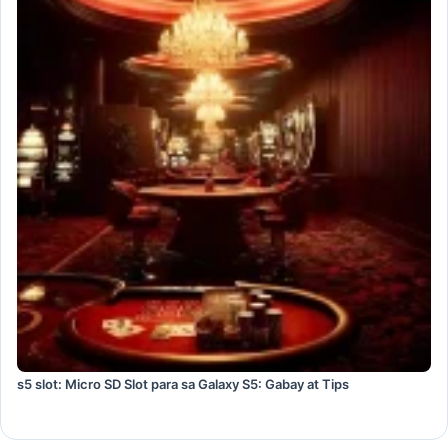
s5 slot: Micro SD Slot para sa Galaxy S5: Gabay at Tips