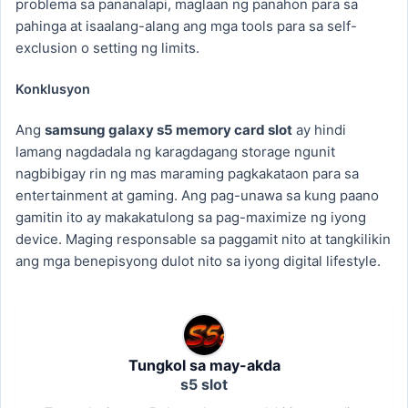
problema sa pananalapi, maglaan ng panahon para sa
pahinga at isaalang-alang ang mga tools para sa self-
exclusion o setting ng limits.
Konklusyon
Ang
samsung galaxy s5 memory card slot
ay hindi
lamang nagdadala ng karagdagang storage ngunit
nagbibigay rin ng mas maraming pagkakataon para sa
entertainment at gaming. Ang pag-unawa sa kung paano
gamitin ito ay makakatulong sa pag-maximize ng iyong
device. Maging responsable sa paggamit nito at tangkilikin
ang mga benepisyong dulot nito sa iyong digital lifestyle.
Tungkol sa may-akda
s5 slot