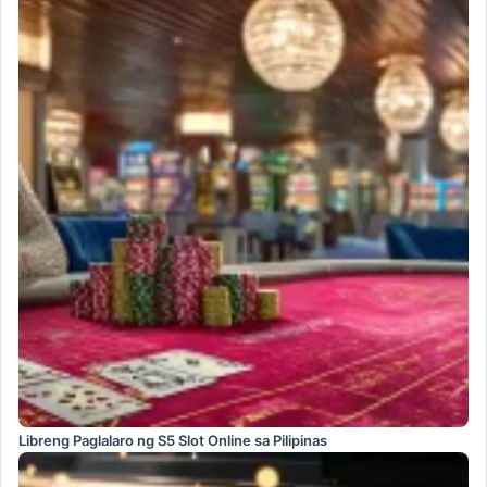
Libreng Paglalaro ng S5 Slot Online sa Pilipinas